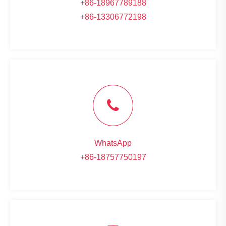
+86-18967789188
+86-13306772198
WhatsApp
+86-18757750197