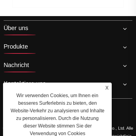
Über uns
Produkte
Nachricht
Kontaktiere uns
X
Wir verwenden Cookies, um Ihnen ein
besseres Surferlebnis zu bieten, den
Website-Verkehr zu analysieren und Inhalte
zu personalisieren. Durch die Nutzung
dieser Website stimmen Sie der
Copyright © 2024 Zhejiang Shuangneng Steel Industry Co., Ltd. Alle
Verwendung von Cookies
Rechte vorbehalten.
Links
Sitemap
RSS
XML
Datenschutzrichtlinie