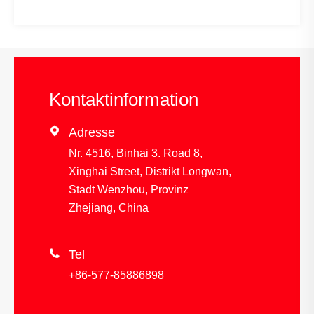
Kontaktinformation

Adresse
Nr. 4516, Binhai 3. Road 8,
Xinghai Street, Distrikt Longwan,
Stadt Wenzhou, Provinz
Zhejiang, China

Tel
+86-577-85886898