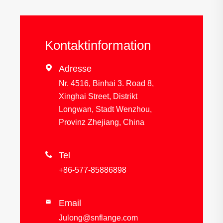
Kontaktinformation

Adresse
Nr. 4516, Binhai 3. Road 8,
Xinghai Street, Distrikt
Longwan, Stadt Wenzhou,
Provinz Zhejiang, China

Tel
+86-577-85886898
Email

Julong@snflange.com