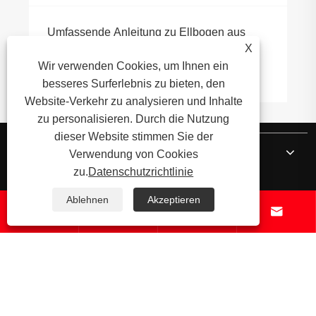
Umfassende Anleitung zu Ellbogen aus
Edelstahl: Typen, Anwendungen und
X
Vorteile
Wir verwenden Cookies, um Ihnen ein
Mehr sehen >>
besseres Surferlebnis zu bieten, den
Website-Verkehr zu analysieren und Inhalte
zu personalisieren. Durch die Nutzung
dieser Website stimmen Sie der
Über uns
Verwendung von Cookies
zu.
Datenschutzrichtlinie
Produkte
Ablehnen
Akzeptieren




Nachricht
Kontaktiere uns