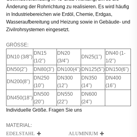
Änderung der Rohrrichtung zu realisieren. Es wird häufig
in Industriebereichen wie Erdöl, Chemie, Erdgas,
Wasseraufbereitung und Heizung sowie in Gebäude- und
Zivilrohrsystemen eingesetzt.
GRÖSSE:
DN15
DN20
DN40 (1-
DN10 (3/8")
DN25(1")
(1/2")
(3/4")
1/2")
DN50(2")
DN80(3")
DN100(4")
DN125(5")
DN150(6")
DN250
DN300
DN350
DN400
DN200(8")
(10")
(12")
(14")
(16")
DN500
DN550
DN600
DN450(18")
(20")
(22")
(24")
Individuelle Größe. Fragen Sie uns
MATERIAL:
EDELSTAHL
ALUMINIUM