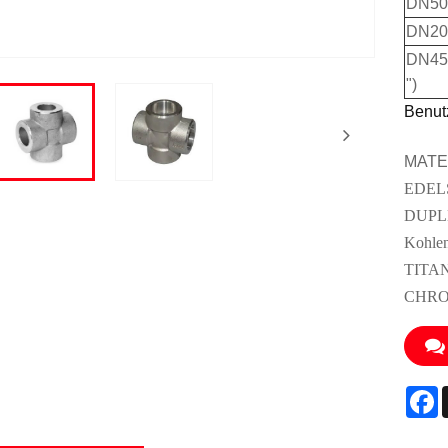
DN50 
DN200
DN45
")
Benutz
MATE
EDEL
DUPL
Kohlen
TITA
CHRO
F