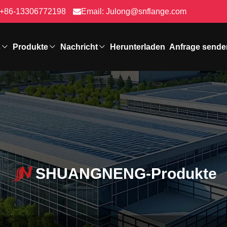
+86-13306772198
Email:
Julong@snflange.com
s
Produkte
Nachricht
Herunterladen
Anfrage sende
SHUANGNENG-Produkte