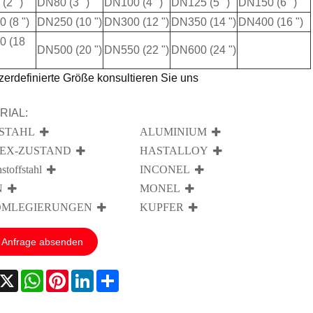
(2 ")
DN80 (3 ")
DN100 (4 ")
DN125 (5 ")
DN150 (6 ")
 (8 ")
DN250 (10 ")
DN300 (12 ")
DN350 (14 ")
DN400 (16 ")
0 (18
DN500 (20 ")
DN550 (22 ")
DN600 (24 ")
erdefinierte Größe konsultieren Sie uns
RIAL:
STAHL
ALUMINIUM
EX-ZUSTAND
HASTALLOY
stoffstahl
INCONEL
N
MONEL
MLEGIERUNGEN
KUPFER
Anfrage absenden
acebook
X
WhatsApp
Pinterest
LinkedIn
Share