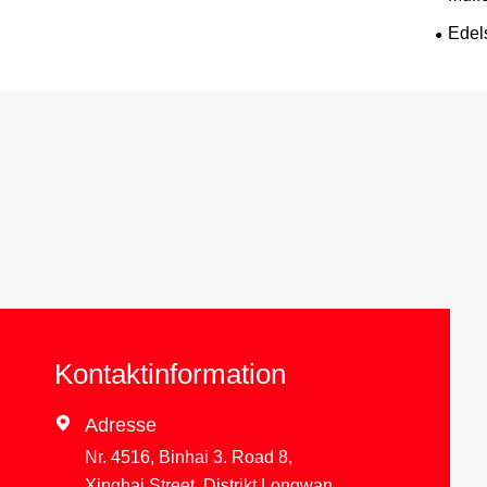
Edel
Kontaktinformation

Adresse
Nr. 4516, Binhai 3. Road 8,
Xinghai Street, Distrikt Longwan,