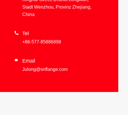
Stadt Wenzhou, Provinz Zhejiang,
China

Tel
+86-577-85886898
Email

Julong@snflange.com