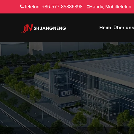
Telefon:
+86-577-85886898
Handy, Mobiltelefon:
Heim
Über un