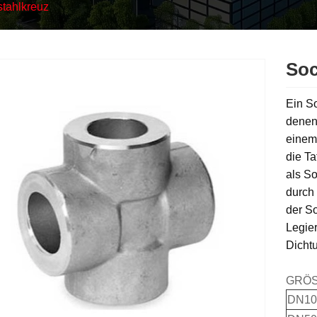
stahlkreuz
Soc
Ein S
denen
einem 
die T
als So
durch
der So
Legier
Dichtu
GRÖS
DN10 