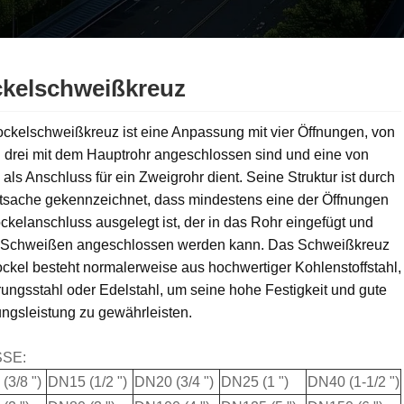
kelschweißkreuz
ockelschweißkreuz ist eine Anpassung mit vier Öffnungen, von
 drei mit dem Hauptrohr angeschlossen sind und eine von
als Anschluss für ein Zweigrohr dient. Seine Struktur ist durch
atsache gekennzeichnet, dass mindestens eine der Öffnungen
ckelanschluss ausgelegt ist, der in das Rohr eingefügt und
 Schweißen angeschlossen werden kann. Das Schweißkreuz
ckel besteht normalerweise aus hochwertiger Kohlenstoffstahl,
ungsstahl oder Edelstahl, um seine hohe Festigkeit und gute
ngsleistung zu gewährleisten.
SE:
(3/8 ")
DN15 (1/2 ")
DN20 (3/4 ")
DN25 (1 ")
DN40 (1-1/2 ")