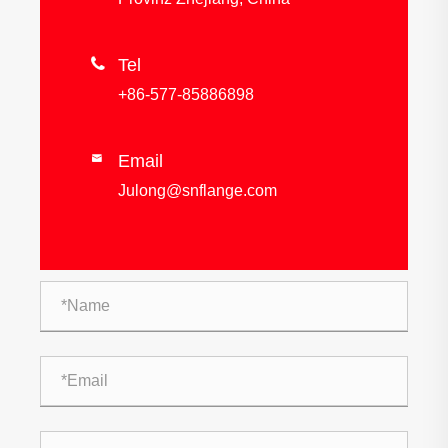

Tel
+86-577-85886898
Email

Julong@snflange.com