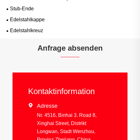
Stub-Ende
Edelstahlkappe
Edelstahlkreuz
Anfrage absenden
Kontaktinformation

Adresse
Nr. 4516, Binhai 3. Road 8,
Xinghai Street, Distrikt
Longwan, Stadt Wenzhou,
Provinz Zhejiang, China