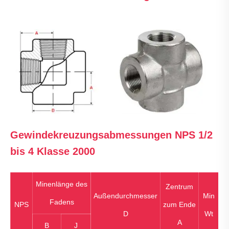
Gewindekreuzungsabmessungen NPS 1/2
bis 4 Klasse 2000
Minenlänge des
Zentrum
Außendurchmesser
Min
Fadens
NPS
zum Ende
D
Wt
A
B
J