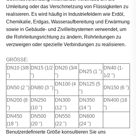
Umleitung oder das Verschmelzung von Flüssigkeiten zu
realisieren. Es wird häufig in Industriefeldern wie Erdöl,
Chemikalie, Erdgas, Wasseraufbereitung und Erwärmung
sowie in Gebäude- und Zivilleitsystemen verwendet, um
die Rohrleitungsrichtung zu ändern, Rohrleitungen zu
verzweigen oder spezielle Verbindungen zu realisieren.
GRÖSSE:
DN10 (3/8
DN15 (1/2
DN20 (3/4
DN40 (1-
DN25 (1 ")
")
")
")
1/2 ")
DN100 (4
DN125 (5
DN50 (2 ")
DN80 (3 ")
DN150 (6 ")
")
")
DN200 (8
DN250
DN300
DN350
DN400 (16
")
(10 ")
(12 ")
(14 ")
")
DN450
DN500
DN550
DN600
(18 ")
(20 ")
(22 ")
(24 ")
Benutzerdefinierte Größe konsultieren Sie uns