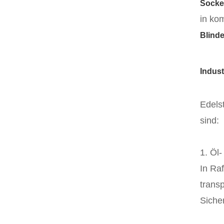
Socke
in ko
Blind
Indus
Edels
sind:
1. Öl-
In Ra
trans
Siche