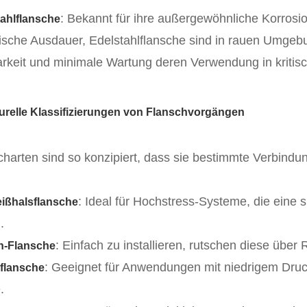
: Bekannt für ihre außergewöhnliche Korrosio
ahlflansche
ische Ausdauer, Edelstahlflansche sind in rauen Umgebun
arkeit und minimale Wartung deren Verwendung in kriti
urelle Klassifizierungen von Flanschvorgängen
charten sind so konzipiert, dass sie bestimmte Verbind
: Ideal für Hochstress-Systeme, die ein
ißhalsflansche
.
: Einfach zu installieren, rutschen diese übe
on-Flansche
: Geeignet für Anwendungen mit niedrigem Dru
flansche
.