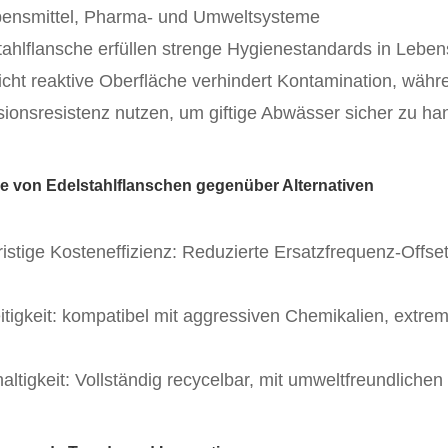
bensmittel, Pharma- und Umweltsysteme
tahlflansche erfüllen strenge Hygienestandards in Leben
nicht reaktive Oberfläche verhindert Kontamination, wä
sionsresistenz nutzen, um giftige Abwässer sicher zu h
le von Edelstahlflanschen gegenüber Alternativen
ristige Kosteneffizienz: Reduzierte Ersatzfrequenz-Offse
eitigkeit: kompatibel mit aggressiven Chemikalien, ex
ltigkeit: Vollständig recycelbar, mit umweltfreundlichen 