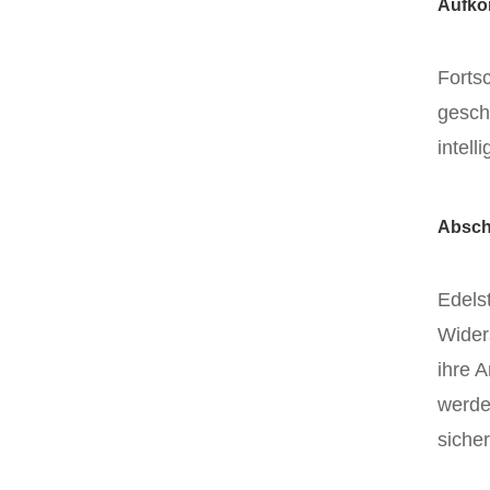
Aufko
Forts
gesch
intel
Absch
Edelst
Wider
ihre 
werde
sicher