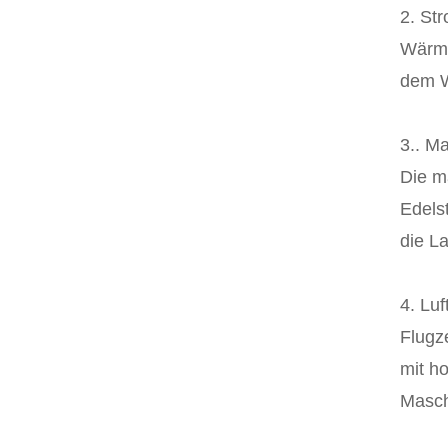
2. St
Wärme
dem W
3.. M
Die m
Edels
die L
4. Lu
Flugz
mit h
Masch