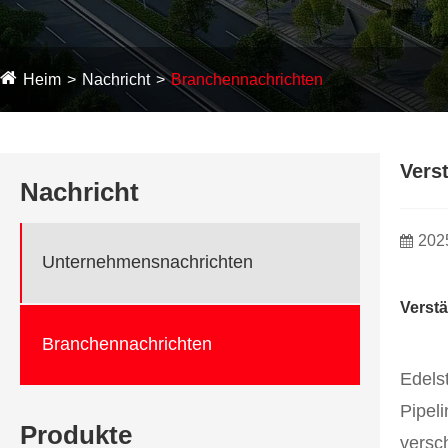
Heim
Nachricht
Branchennachrichten
Vers
Nachricht
202
Unternehmensnachrichten
Verstä
Branchennachrichten
Edels
Pipel
Produkte
versc