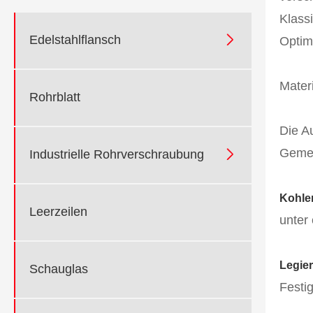
Klass

Edelstahlflansch
Optimi
Mater
Rohrblatt
Die A
Gemei

Industrielle Rohrverschraubung
Kohlen
Leerzeilen
unter
Legie
Schauglas
Festi