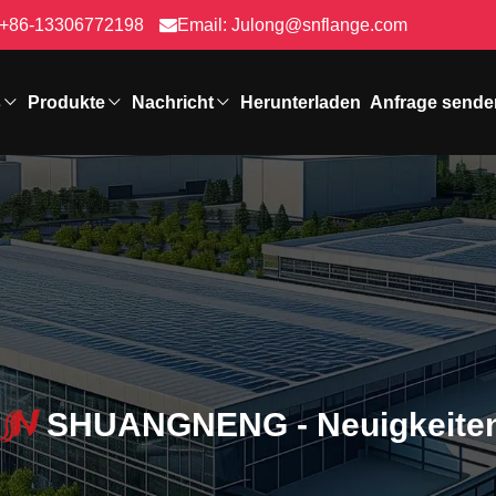
+86-13306772198
Email:
Julong@snflange.com
s
Produkte
Nachricht
Herunterladen
Anfrage sende
SHUANGNENG - Neuigkeite