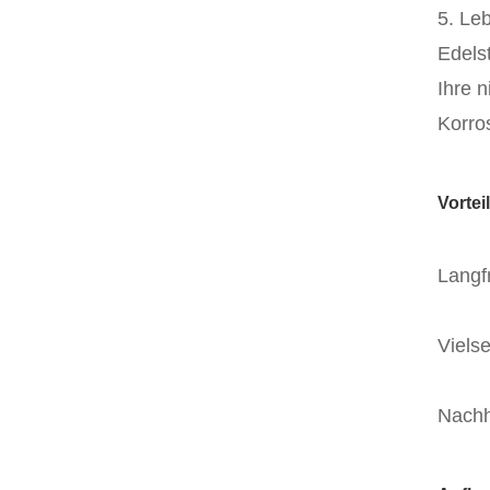
5. Le
Edels
Ihre 
Korro
Vortei
Langf
Viels
Nachha