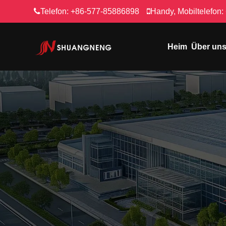
Telefon:
+86-577-85886898
Handy, Mobiltelefon:
Heim
Über un