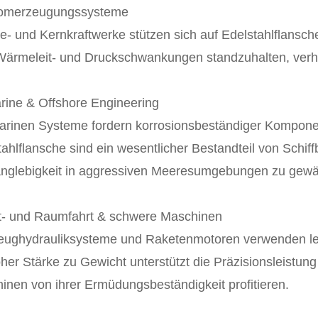
romerzeugungssysteme
- und Kernkraftwerke stützen sich auf Edelstahlflansche 
ärmeleit- und Druckschwankungen standzuhalten, verhi
arine & Offshore Engineering
arinen Systeme fordern korrosionsbeständiger Komponen
tahlflansche sind ein wesentlicher Bestandteil von Sch
anglebigkeit in aggressiven Meeresumgebungen zu gewäh
ft- und Raumfahrt & schwere Maschinen
eughydrauliksysteme und Raketenmotoren verwenden leich
oher Stärke zu Gewicht unterstützt die Präzisionsleistu
inen von ihrer Ermüdungsbeständigkeit profitieren.