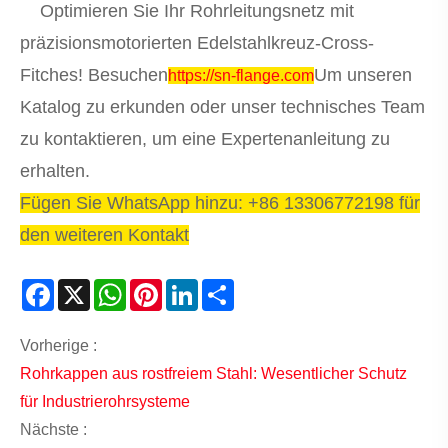
Optimieren Sie Ihr Rohrleitungsnetz mit
präzisionsmotorierten Edelstahlkreuz-Cross-
Fitches! Besuchen
Um unseren
https://sn-flange.com
Katalog zu erkunden oder unser technisches Team
zu kontaktieren, um eine Expertenanleitung zu
erhalten.
Fügen Sie WhatsApp hinzu: +86 13306772198 für
den weiteren Kontakt
Facebook
X
WhatsApp
Pinterest
LinkedIn
Share
Vorherige :
Rohrkappen aus rostfreiem Stahl: Wesentlicher Schutz
für Industrierohrsysteme
Nächste :