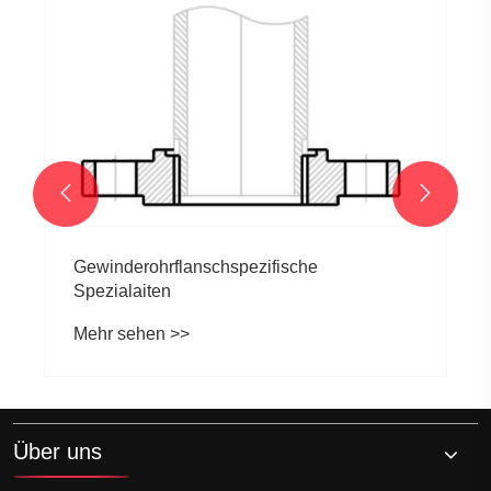
Edelstahl gegen Kohlenstoffstahlflansche-
enthüllt langfristige Kosteneinsparungen
Mehr sehen >>


Über uns