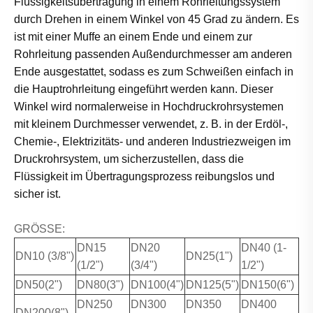
Flüssigkeitsübertragung in einem Rohrleitungssystem
durch Drehen in einem Winkel von 45 Grad zu ändern. Es
ist mit einer Muffe an einem Ende und einem zur
Rohrleitung passenden Außendurchmesser am anderen
Ende ausgestattet, sodass es zum Schweißen einfach in
die Hauptrohrleitung eingeführt werden kann. Dieser
Winkel wird normalerweise in Hochdruckrohrsystemen
mit kleinem Durchmesser verwendet, z. B. in der Erdöl-,
Chemie-, Elektrizitäts- und anderen Industriezweigen im
Druckrohrsystem, um sicherzustellen, dass die
Flüssigkeit im Übertragungsprozess reibungslos und
sicher ist.
GRÖSSE:
DN15
DN20
DN40 (1-
DN10 (3/8")
DN25(1")
(1/2")
(3/4")
1/2")
DN50(2")
DN80(3")
DN100(4")
DN125(5")
DN150(6")
DN250
DN300
DN350
DN400
DN200(8")