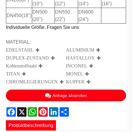
(10")
(12")
(14")
(16")
DN500
DN550
DN600
DN450(18")
(20")
(22")
(24")
Individuelle Größe. Fragen Sie uns
MATERIAL:
EDELSTAHL
ALUMINIUM
DUPLEX-ZUSTAND
HASTALLOY
Kohlenstoffstahl
INCONEL
TITAN
MONEL
CHROMLEGIERUNGEN
KUPFER
Anfrage absenden
Facebook
X
WhatsApp
Pinterest
LinkedIn
Share
Produktbeschreibung