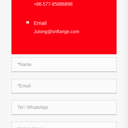
+86-577-85886898
Email

Julong@snflange.com