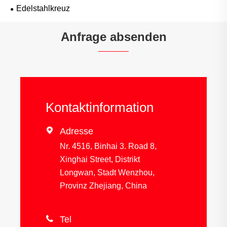
Edelstahlkreuz
Anfrage absenden
Kontaktinformation

Adresse
Nr. 4516, Binhai 3. Road 8,
Xinghai Street, Distrikt
Longwan, Stadt Wenzhou,
Provinz Zhejiang, China

Tel