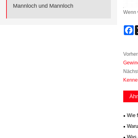
Mannloch und Mannloch
Wenn w
F
Vorher
Gewind
Nächst
Kennen
Ähn
Wie 
Waru
Rohrle
Was g