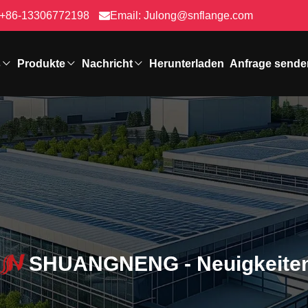
+86-13306772198
Email:
Julong@snflange.com
s
Produkte
Nachricht
Herunterladen
Anfrage sende
SHUANGNENG - Neuigkeite