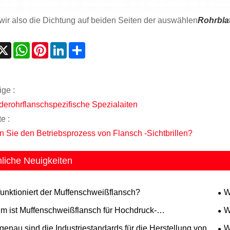
ir also die Dichtung auf beiden Seiten der auswählen
Rohrbla
acebook
X
WhatsApp
Pinterest
LinkedIn
Share
ige :
erohrflanschspezifische Spezialaiten
e :
 Sie den Betriebsprozess von Flansch -Sichtbrillen?
liche Neuigkeiten
funktioniert der Muffenschweißflansch?
W
ein
m ist Muffenschweißflansch für Hochdruck-
W
itungssysteme unerlässlich?
enau sind die Industriestandards für die Herstellung von
W