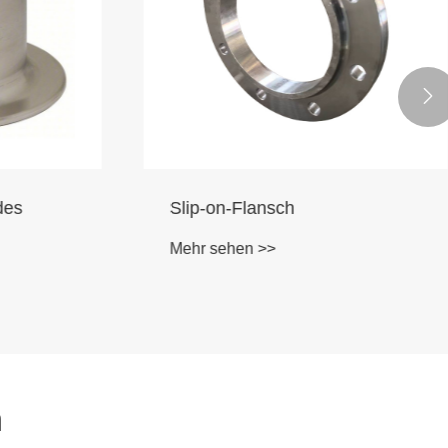

des
Slip-on-Flansch
Mehr sehen >>
n