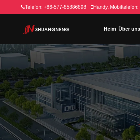
Telefon:
+86-577-85886898
Handy, Mobiltelefon:
Heim
Über un