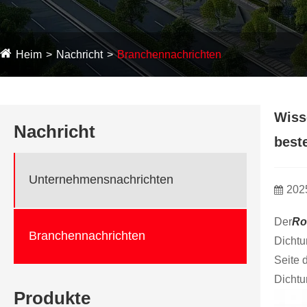
Heim
Nachricht
Branchennachrichten
Wiss
Nachricht
best
Unternehmensnachrichten
202
Der
Ro
Branchennachrichten
Dichtu
Seite 
Dichtu
Produkte