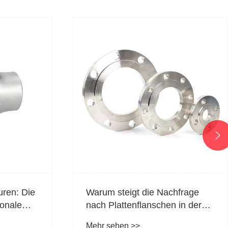

hfrage
Revolutionierung der
 in der
Industrierohr: Der blinde
Flansch aus rostfreiem Stahl
Mehr sehen >>