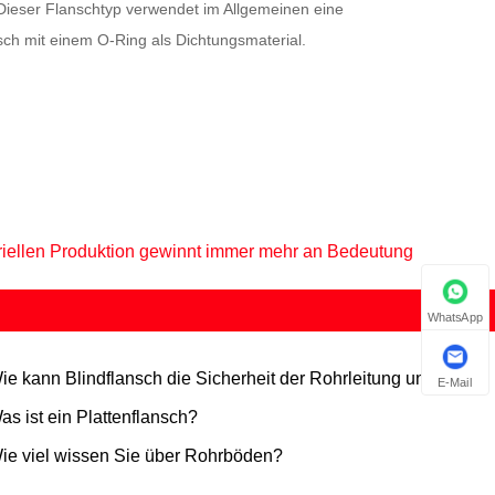
ieser Flanschtyp verwendet im Allgemeinen eine
h mit einem O-Ring als Dichtungsmaterial.
triellen Produktion gewinnt immer mehr an Bedeutung
WhatsApp
ie kann Blindflansch die Sicherheit der Rohrleitung und eine
E-Mail
fache Wartung gewährleisten?
as ist ein Plattenflansch?
ie viel wissen Sie über Rohrböden?