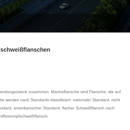
chschweißflanschen
wendungszweck zusammen. Marineflansche sind Flansche, die auf
e werden nach Standards klassifiziert: nationaler Standard, nicht
Standard, amerikanischer Standard, flacher Schweißflansch nach
chiffsstumpfschweißflansch.