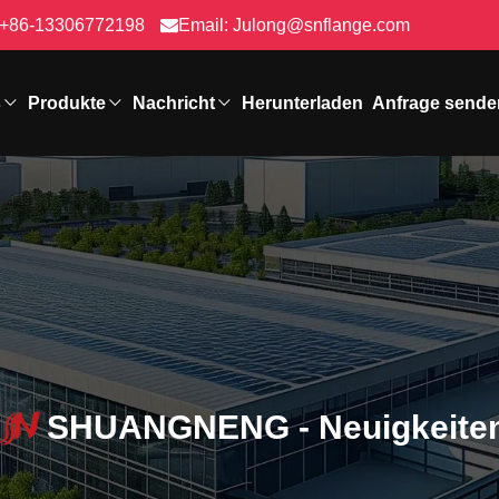
+86-13306772198
Email:
Julong@snflange.com
s
Produkte
Nachricht
Herunterladen
Anfrage sende
SHUANGNENG - Neuigkeite