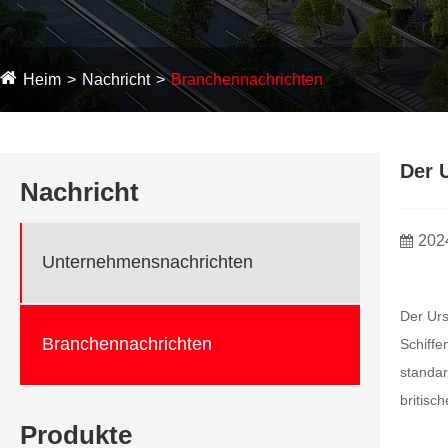
Heim
Nachricht
Branchennachrichten
Der 
Nachricht
202
Unternehmensnachrichten
Der Ur
Branchennachrichten
Schiffe
standar
britisc
Produkte