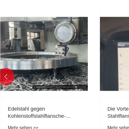

Die Vorteile von Duplex -
Edelstah
Stahlflanschen: Warum sie
Lösung fü
Standard -Edelstahlflansche
Strömun
Mehr sehen >>
Mehr sehe