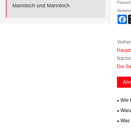
Flansch
Mannloch und Mannloch
Verbin
F
Vorher
Hauptd
Nächst
Die St
Ähn
Wie 
Waru
Rohrle
Was g
Rohli