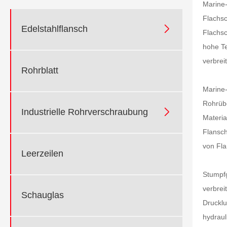
Marine-
Flachsc

Edelstahlflansch
Flachsc
hohe Te
verbreit
Rohrblatt
Marine-
Rohrübe

Industrielle Rohrverschraubung
Materia
Flansch
von Fla
Leerzeilen
Stumpfg
verbrei
Schauglas
Drucklu
hydraul