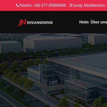
Telefon:
+86-577-85886898
Handy, Mobiltelefon:
Heim
Über un