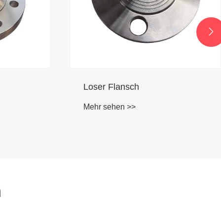

Slip-on-Flansch
Mehr sehen >>
n