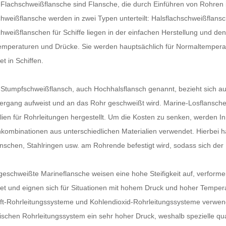
Flachschweißflansche sind Flansche, die durch Einführen von Rohren
hweißflansche werden in zwei Typen unterteilt: Halsflachschweißflans
hweißflanschen für Schiffe liegen in der einfachen Herstellung und den
mperaturen und Drücke. Sie werden hauptsächlich für Normaltemperat
et in Schiffen.
Stumpfschweißflansch, auch Hochhalsflansch genannt, bezieht sich auf
rgang aufweist und an das Rohr geschweißt wird. Marine-Losflansche
lien für Rohrleitungen hergestellt. Um die Kosten zu senken, werden 
kombinationen aus unterschiedlichen Materialien verwendet. Hierbei ha
nschen, Stahlringen usw. am Rohrende befestigt wird, sodass sich d
eschweißte Marineflansche weisen eine hohe Steifigkeit auf, verformen 
tet und eignen sich für Situationen mit hohem Druck und hoher Tempera
ft-Rohrleitungssysteme und Kohlendioxid-Rohrleitungssysteme verwende
ischen Rohrleitungssystem ein sehr hoher Druck, weshalb spezielle q