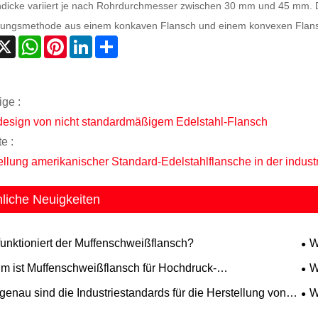
dicke variiert je nach Rohrdurchmesser zwischen 30 mm und 45 mm. D
dungsmethode aus einem konkaven Flansch und einem konvexen Flansc
acebook
X
WhatsApp
Pinterest
LinkedIn
Share
ige :
esign von nicht standardmäßigem Edelstahl-Flansch
e :
ellung amerikanischer Standard-Edelstahlflansche in der indus
liche Neuigkeiten
funktioniert der Muffenschweißflansch?
W
ein
m ist Muffenschweißflansch für Hochdruck-
W
itungssysteme unerlässlich?
enau sind die Industriestandards für die Herstellung von
W
ngen?