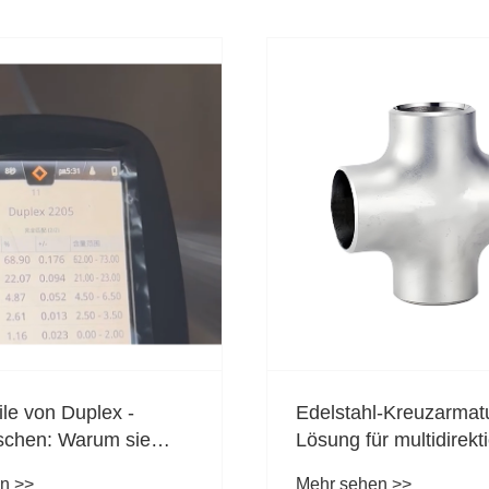
l-Kreuzarmaturen: Die
Warum steigt die Nac
r multidirektionale
nach Plattenflanschen
gssysteme
High-End-Fertigung?
n >>
Mehr sehen >>